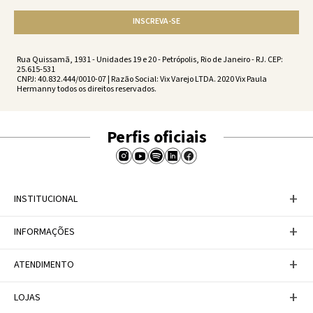
INSCREVA-SE
Rua Quissamã, 1931 - Unidades 19 e 20 - Petrópolis, Rio de Janeiro - RJ. CEP:
25.615-531
CNPJ: 40.832.444/0010-07 | Razão Social: Vix Varejo LTDA. 2020 Vix Paula
Hermanny todos os direitos reservados.
Perfis oficiais
+
INSTITUCIONAL
Baixe nosso APP
+
INFORMAÇÕES
A Marca
Nosso compromisso
Casa Vix
Políticas de Devoluções
+
ATENDIMENTO
Trabalhe conosco
Política de Privacidade
Dúvidas Frequentes
Termos de Uso
Fale conosco
+
LOJAS
Tabela de Medidas
Personal Shopper
Canal de Denúncias
Central de atendimento