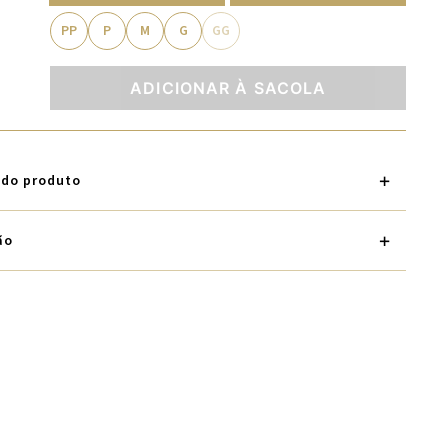
PP
P
M
G
GG
ADICIONAR À SACOLA
 do produto
ão