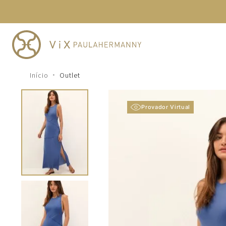
TERMOS MAIS BUSCADOS
1
º
cheeky
2
º
vestido
3
º
maio
Outlet
4
º
vestidos
5
º
vestido curto
Provador Virtual
6
º
biquini
7
º
calcinha
8
º
saida
9
º
top
10
º
verde