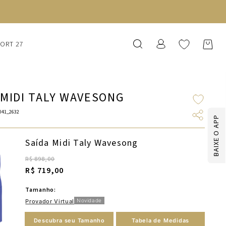
SORT 27
 MIDI TALY WAVESONG
041_2632
BAIXE O APP
Saída Midi Taly Wavesong
R$ 898,00
R$ 719,00
Tamanho:
Novidade
Provador Virtual
Descubra seu Tamanho
Tabela de Medidas