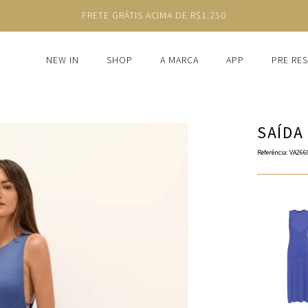
FRETE GRÁTIS ACIMA DE R$1.250
NEW IN
SHOP
A MARCA
APP
PRE RE
SAÍDA
Referência
:
VA266