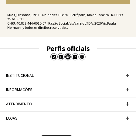
Rua Quissamã, 1931 - Unidades 19 e 20 - Petrópolis, Rio de Janeiro - RJ. CEP:
25.615-531
CNPJ: 40.832.444/0010-07 | Razão Social: Vix Varejo LTDA. 2020 Vix Paula
Hermanny todos os direitos reservados.
Perfis oficiais
+
INSTITUCIONAL
Baixe nosso APP
+
INFORMAÇÕES
A Marca
Nosso compromisso
Casa Vix
Políticas de Devoluções
+
ATENDIMENTO
Trabalhe conosco
Política de Privacidade
Dúvidas Frequentes
Termos de Uso
Fale conosco
+
LOJAS
Tabela de Medidas
Personal Shopper
Canal de Denúncias
Central de atendimento
Confira nossos endereços
Internacional