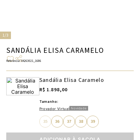
1/3
SANDÁLIA ELISA CARAMELO
Referência
:
VA263021_1686
Sandália Elisa Caramelo
R$ 1.898,00
Tamanho:
Novidade
Provador Virtual
35
36
37
38
39
ADICIONAR À SACOLA