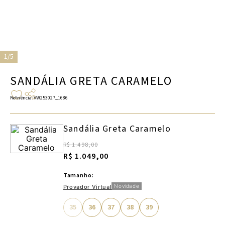
1/5
SANDÁLIA GRETA CARAMELO
Referência
:
VW253027_1686
Sandália Greta Caramelo
R$ 1.498,00
R$ 1.049,00
Tamanho:
Novidade
Provador Virtual
35
36
37
38
39