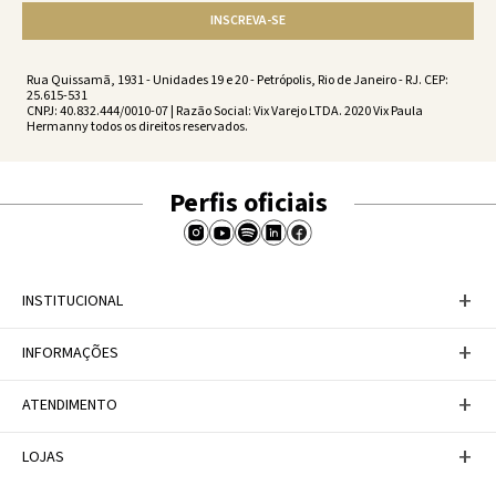
INSCREVA-SE
Rua Quissamã, 1931 - Unidades 19 e 20 - Petrópolis, Rio de Janeiro - RJ. CEP:
25.615-531
CNPJ: 40.832.444/0010-07 | Razão Social: Vix Varejo LTDA. 2020 Vix Paula
Hermanny todos os direitos reservados.
Perfis oficiais
+
INSTITUCIONAL
Baixe nosso APP
+
INFORMAÇÕES
A Marca
Nosso compromisso
Casa Vix
Políticas de Devoluções
+
ATENDIMENTO
Trabalhe conosco
Política de Privacidade
Dúvidas Frequentes
Termos de Uso
Fale conosco
+
LOJAS
Tabela de Medidas
Personal Shopper
Canal de Denúncias
Central de atendimento
Confira nossos endereços