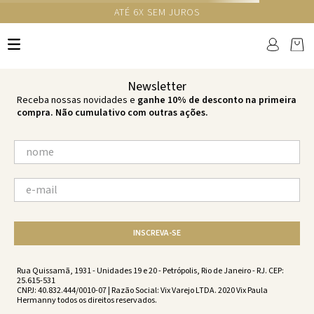
GANHE 10% NA PRIMEIRA COMPRA COM O CUPOM NEWS10
Ops!
não encontramos resultados para:
'
scarlet-corsage-top-scarlet-
vs201003-1699
'
por favor, refaça sua busca:
O que você está procurando?