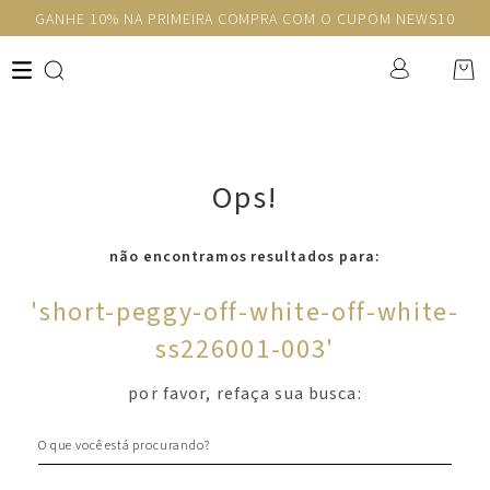
GANHE 10% NA PRIMEIRA COMPRA COM O CUPOM NEWS10
Ops!
não encontramos resultados para:
'
short-peggy-off-white-off-white-
ss226001-003
'
por favor, refaça sua busca:
O que você está procurando?