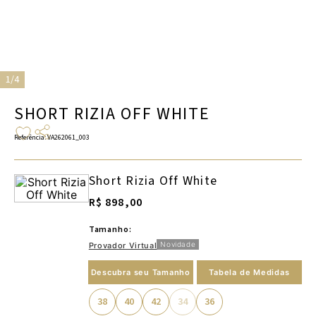
1/4
SHORT RIZIA OFF WHITE
Referência
:
VA262061_003
Short Rizia Off White
R$ 898,00
Tamanho:
Novidade
Provador Virtual
Descubra seu Tamanho
Tabela de Medidas
38
40
42
34
36