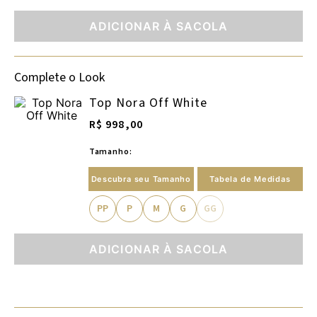
ADICIONAR À SACOLA
Complete o Look
Top Nora Off White
R$ 998,00
Tamanho:
Descubra seu Tamanho
Tabela de Medidas
PP
P
M
G
GG
ADICIONAR À SACOLA