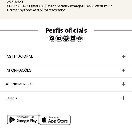
25.615-531
CNPJ: 40.832.444/0010-07 | Razão Social: Vix Varejo LTDA. 2020 Vix Paula
Hermanny todos os direitos reservados.
Perfis oficiais
+
INSTITUCIONAL
Baixe nosso APP
+
INFORMAÇÕES
A Marca
Nosso compromisso
Casa Vix
Políticas de Devoluções
+
ATENDIMENTO
Trabalhe conosco
Política de Privacidade
Dúvidas Frequentes
Termos de Uso
Fale conosco
+
LOJAS
Tabela de Medidas
Personal Shopper
Canal de Denúncias
Central de atendimento
Confira nossos endereços
Internacional
Multimarcas