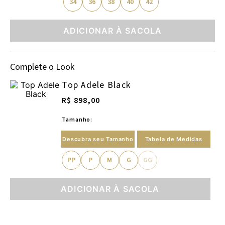
34
36
38
40
42
ADICIONAR À SACOLA
Complete o Look
Top Adele Black
R$ 898,00
Tamanho:
Descubra seu Tamanho
Tabela de Medidas
PP
P
M
G
GG
ADICIONAR À SACOLA