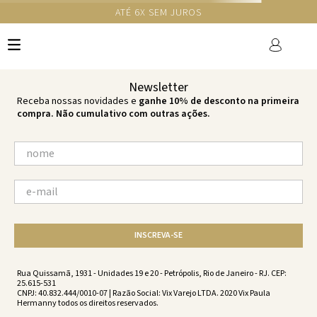
GANHE 10% NA PRIMEIRA COMPRA COM O CUPOM NEWS10
Ops!
não encontramos resultados para:
'
spring-ripple-tie-spring-vc201100-
1655
'
por favor, refaça sua busca:
O que você está procurando?