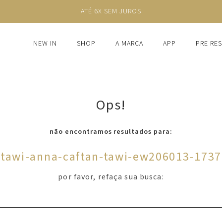
ATÉ 6X SEM JUROS
NEW IN
SHOP
A MARCA
APP
PRE RE
Ops!
não encontramos resultados para:
'
tawi-anna-caftan-tawi-ew206013-1737
por favor, refaça sua busca: