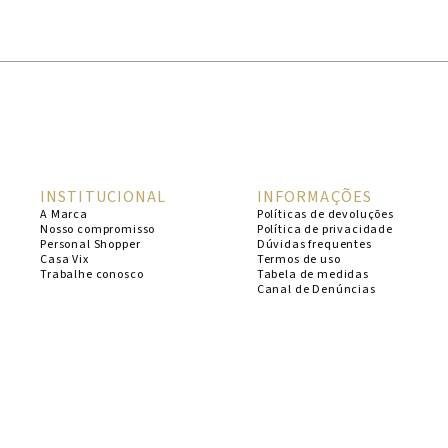
1
º
cheeky
2
º
vestido
3
º
maio
4
º
vestidos
5
º
biquini
INSTITUCIONAL
INFORMAÇÕES
6
º
vestido curto
A Marca
Políticas de devoluções
Nosso compromisso
Política de privacidade
7
º
calcinha
Personal Shopper
Dúvidas frequentes
Casa Vix
Termos de uso
8
º
saida
Trabalhe conosco
Tabela de medidas
Canal de Denúncias
9
º
top
10
º
top tri