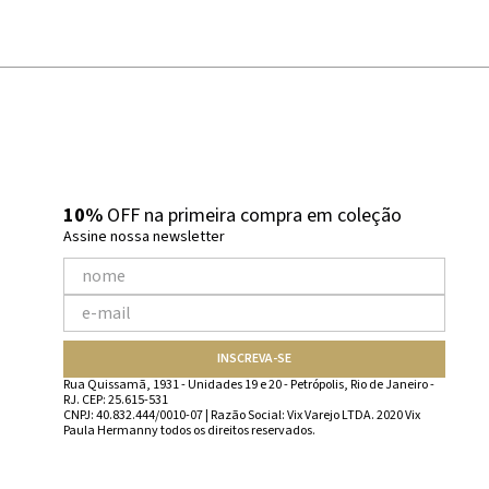
10%
OFF na primeira compra em coleção
Assine nossa newsletter
INSCREVA-SE
Rua Quissamã, 1931 - Unidades 19 e 20 - Petrópolis, Rio de Janeiro -
RJ. CEP: 25.615-531
CNPJ: 40.832.444/0010-07 | Razão Social: Vix Varejo LTDA. 2020 Vix
Paula Hermanny todos os direitos reservados.