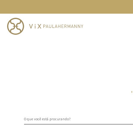
TERMOS MAIS BUSCADOS
1
º
cheeky
2
º
vestido
3
º
maio
4
º
vestidos
5
º
biquini
6
º
vestido curto
7
º
calcinha
8
º
saida
9
º
top
10
º
top tri
O que você está procurando?
TERMOS MAIS BUSCADOS