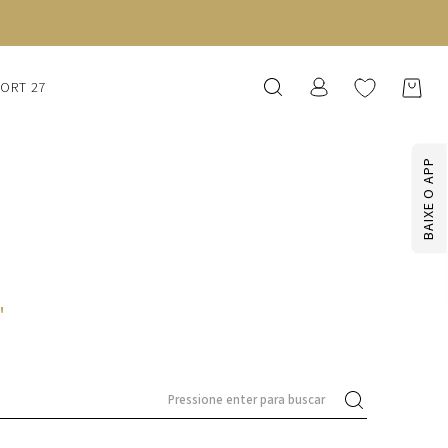
SORT 27
BAIXE O APP
'