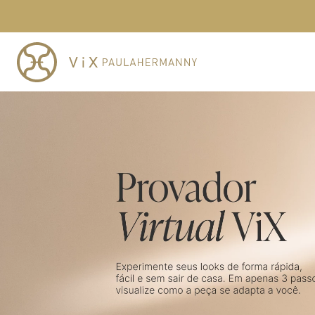
IMA DE R$1.250
TERMOS MAIS BUSCADOS
1
º
cheeky
2
º
vestido
3
º
maio
4
º
biquini
5
º
calcinha
6
º
vestido curto
7
º
saida
8
º
verde
9
º
vestidos
10
º
top