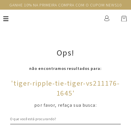
GANHE 10% NA PRIMEIRA COMPRA COM O CUPOM NEWS10
Ops!
não encontramos resultados para:
'
tiger-ripple-tie-tiger-vs211176-
1645
'
por favor, refaça sua busca:
O que você está procurando?