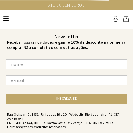
GANHE 10% NA PRIMEIRA COMPRA COM O CUPOM NEWS10
Ops!
não encontramos resultados para:
'
top-adele-lazuli-lazuli-vw232125-
2229
'
por favor, refaça sua busca:
O que você está procurando?