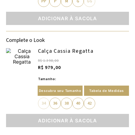
PP
P
M
G
GG
ADICIONAR À SACOLA
Complete o Look
Calça Cassia Regatta
R$ 1.398,00
R$ 979,00
Tamanho:
Descubra seu Tamanho
Tabela de Medidas
34
36
38
40
42
ADICIONAR À SACOLA