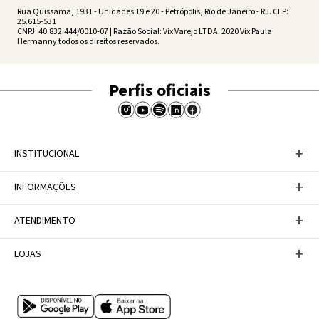
Rua Quissamã, 1931 - Unidades 19 e 20 - Petrópolis, Rio de Janeiro - RJ. CEP:
25.615-531
CNPJ: 40.832.444/0010-07 | Razão Social: Vix Varejo LTDA. 2020 Vix Paula
Hermanny todos os direitos reservados.
Perfis oficiais
+
INSTITUCIONAL
Baixe nosso APP
+
INFORMAÇÕES
A Marca
Nosso compromisso
Casa Vix
Políticas de Devoluções
+
ATENDIMENTO
Trabalhe conosco
Política de Privacidade
Dúvidas Frequentes
Termos de Uso
Fale conosco
+
LOJAS
Tabela de Medidas
Personal Shopper
Canal de Denúncias
Central de atendimento
Confira nossos endereços
Internacional
Multimarcas