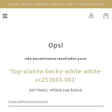
GANHE 10% NA PRIMEIRA COMPRA COM O CUPOM NEWS10
Ops!
não encontramos resultados para:
'
top-alanna-becky-white-white-
vc251083-002
'
por favor, refaça sua busca:
O que você está procurando?