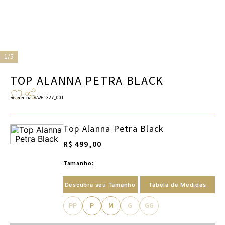
1/5
TOP ALANNA PETRA BLACK
Referência
:
VA261327_001
Top Alanna Petra Black
R$ 499,00
Tamanho:
Descubra seu Tamanho
Tabela de Medidas
PP
P
M
G
GG