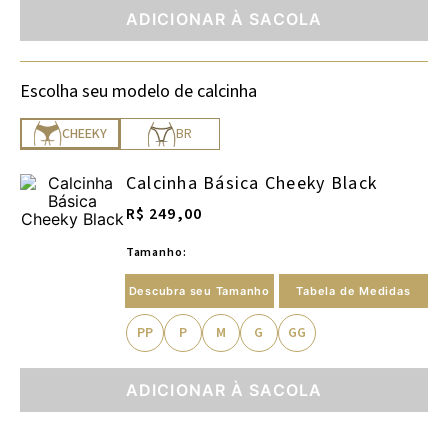
ADICIONAR À SACOLA
Escolha seu modelo de calcinha
CHEEKY
BR
Calcinha Básica Cheeky Black
R$ 249,00
Tamanho:
Descubra seu Tamanho
Tabela de Medidas
PP
P
M
G
GG
ADICIONAR À SACOLA