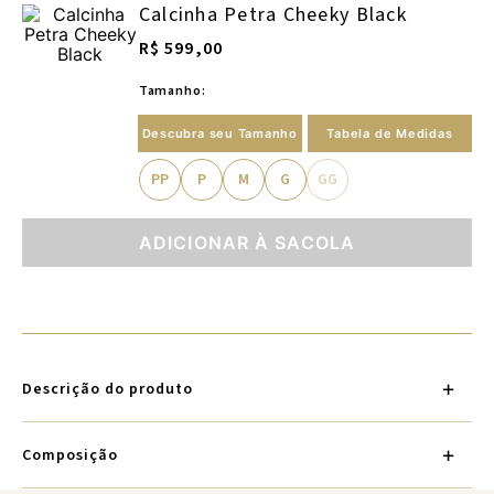
Calcinha Petra Cheeky Black
R$ 599,00
Tamanho:
Descubra seu Tamanho
Tabela de Medidas
PP
P
M
G
GG
ADICIONAR À SACOLA
Descrição do produto
Composição