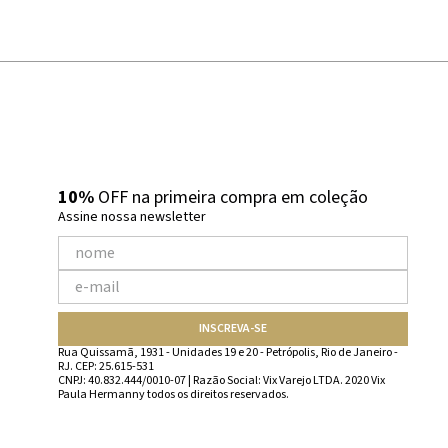
10%
OFF na primeira compra em coleção
Assine nossa newsletter
INSCREVA-SE
Rua Quissamã, 1931 - Unidades 19 e 20 - Petrópolis, Rio de Janeiro -
RJ. CEP: 25.615-531
CNPJ: 40.832.444/0010-07 | Razão Social: Vix Varejo LTDA. 2020 Vix
Paula Hermanny todos os direitos reservados.