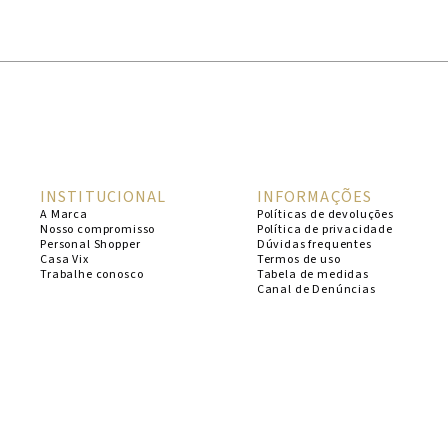
1
º
cheeky
2
º
vestido
3
º
maio
4
º
vestidos
5
º
biquini
INSTITUCIONAL
INFORMAÇÕES
6
º
vestido curto
A Marca
Políticas de devoluções
Nosso compromisso
Política de privacidade
7
º
calcinha
Personal Shopper
Dúvidas frequentes
Casa Vix
Termos de uso
8
º
saida
Trabalhe conosco
Tabela de medidas
Canal de Denúncias
9
º
top
10
º
top tri