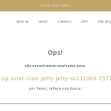
ATÉ 6X SEM JUROS
NEW IN
SHOP
A MARCA
APP
PRE RE
Ops!
não encontramos resultados para:
top-ariel-zion-jelly-jelly-ss231069-217
por favor, refaça sua busca: