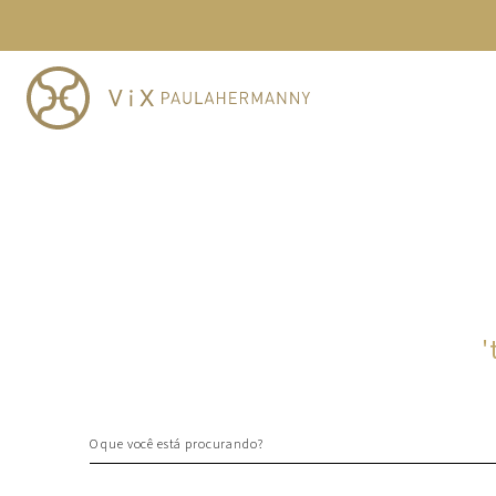
TERMOS MAIS BUSCADOS
1
º
cheeky
2
º
vestido
3
º
maio
4
º
vestidos
5
º
biquini
6
º
vestido curto
7
º
calcinha
8
º
saida
'
9
º
top
10
º
top tri
O que você está procurando?
TERMOS MAIS BUSCADOS