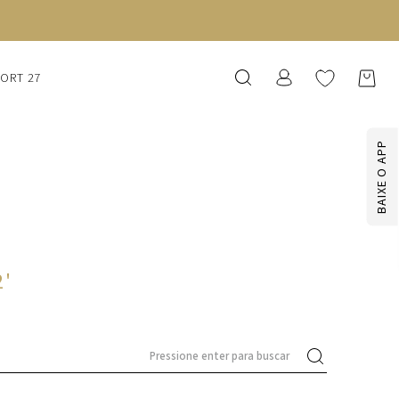
SORT 27
BAIXE O APP
2
'