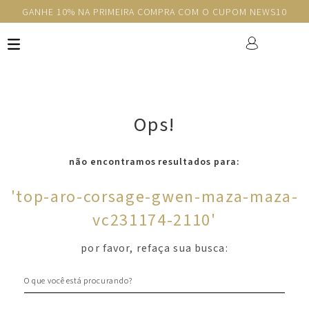
GANHE 10% NA PRIMEIRA COMPRA COM O CUPOM NEWS10
Ops!
não encontramos resultados para:
'
top-aro-corsage-gwen-maza-maza-
vc231174-2110
'
por favor, refaça sua busca:
O que você está procurando?