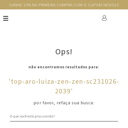
GANHE 10% NA PRIMEIRA COMPRA COM O CUPOM NEWS10
Ops!
não encontramos resultados para:
'
top-aro-luiza-zen-zen-sc231026-
2039
'
por favor, refaça sua busca:
O que você está procurando?