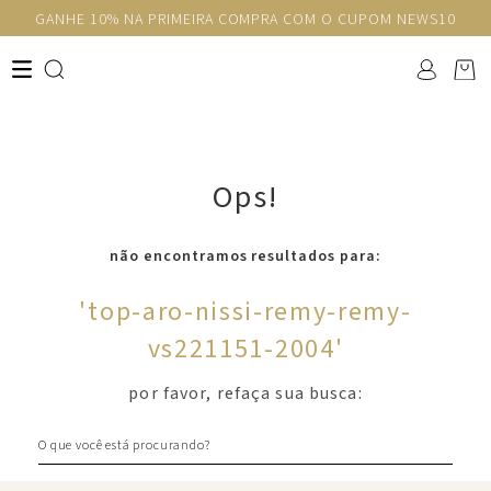
GANHE 10% NA PRIMEIRA COMPRA COM O CUPOM NEWS10
Ops!
não encontramos resultados para:
'
top-aro-nissi-remy-remy-
vs221151-2004
'
por favor, refaça sua busca:
O que você está procurando?