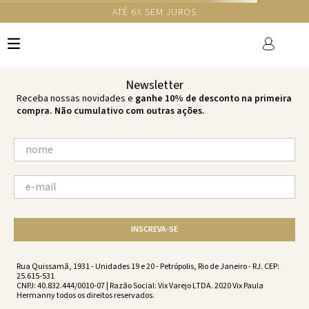
GANHE 10% NA PRIMEIRA COMPRA COM O CUPOM NEWS10
Ops!
não encontramos resultados para:
'
top-aro-pilar-charm-charm-
ss231062-2196
'
por favor, refaça sua busca:
O que você está procurando?