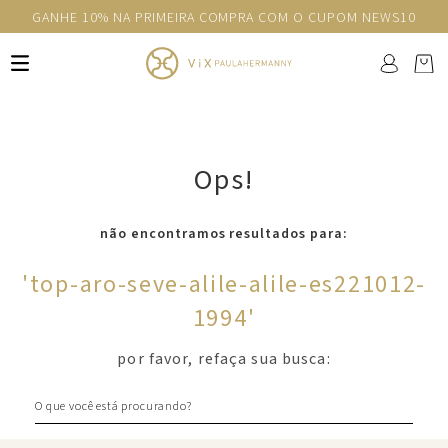
GANHE 10% NA PRIMEIRA COMPRA COM O CUPOM NEWS10
Ops!
não encontramos resultados para:
'
top-aro-seve-alile-alile-es221012-
1994
'
por favor, refaça sua busca:
O que você está procurando?