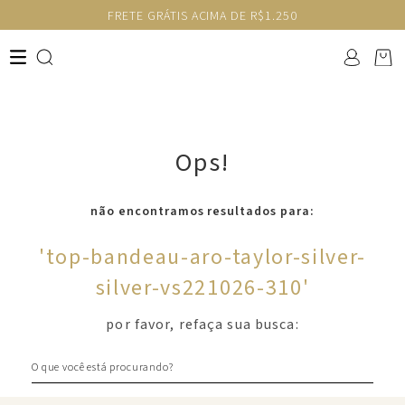
FRETE GRÁTIS ACIMA DE R$1.250
Ops!
não encontramos resultados para:
'
top-bandeau-aro-taylor-silver-
silver-vs221026-310
'
por favor, refaça sua busca:
O que você está procurando?