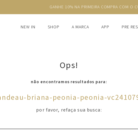
GANHE 10% NA PRIMEIRA COMPRA COM O CUPOM NEWS10
NEW IN
SHOP
A MARCA
APP
PRE RE
Ops!
não encontramos resultados para:
andeau-briana-peonia-peonia-vc24107
por favor, refaça sua busca: