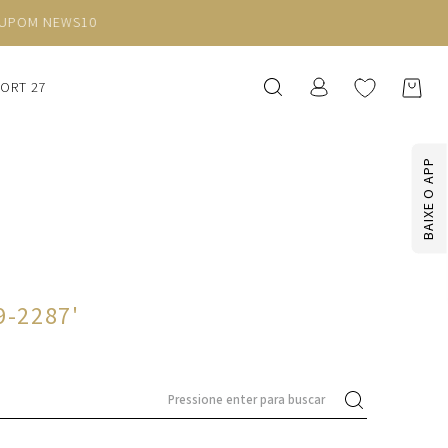
SORT 27
BAIXE O APP
9-2287
'