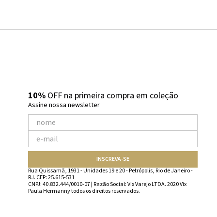
10%
OFF na primeira compra em coleção
Assine nossa newsletter
INSCREVA-SE
Rua Quissamã, 1931 - Unidades 19 e 20 - Petrópolis, Rio de Janeiro -
RJ. CEP: 25.615-531
CNPJ: 40.832.444/0010-07 | Razão Social: Vix Varejo LTDA. 2020 Vix
Paula Hermanny todos os direitos reservados.