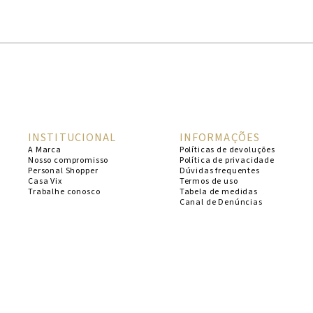
1
º
cheeky
2
º
vestido
3
º
maio
4
º
biquini
5
º
calcinha
INSTITUCIONAL
INFORMAÇÕES
6
º
vestido curto
A Marca
Políticas de devoluções
Nosso compromisso
Política de privacidade
7
º
top
Personal Shopper
Dúvidas frequentes
Casa Vix
Termos de uso
8
º
verde
Trabalhe conosco
Tabela de medidas
Canal de Denúncias
9
º
saida
10
º
top tri