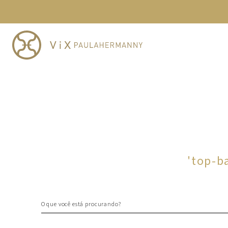
TERMOS MAIS BUSCADOS
1
º
cheeky
2
º
vestido
3
º
maio
4
º
biquini
5
º
calcinha
6
º
vestido curto
7
º
top
8
º
verde
'
top-b
9
º
saida
10
º
top tri
O que você está procurando?
TERMOS MAIS BUSCADOS