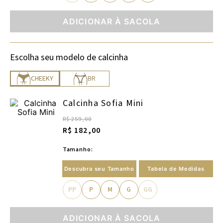
ADICIONAR À SACOLA
Escolha seu modelo de calcinha
CHEEKY
BR
Calcinha Sofia Mini
R$ 259,00
R$ 182,00
Tamanho:
Descubra seu Tamanho
Tabela de Medidas
PP
P
M
G
GG
ADICIONAR À SACOLA