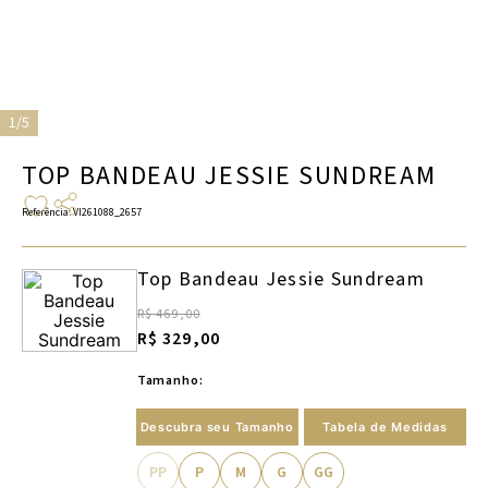
1/5
TOP BANDEAU JESSIE SUNDREAM
Referência
:
VI261088_2657
Top Bandeau Jessie Sundream
R$ 469,00
R$ 329,00
Tamanho:
Descubra seu Tamanho
Tabela de Medidas
PP
P
M
G
GG