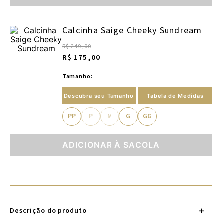
Calcinha Saige Cheeky Sundream
R$ 249,00
R$ 175,00
Tamanho:
Descubra seu Tamanho
Tabela de Medidas
PP
P
M
G
GG
ADICIONAR À SACOLA
Descrição do produto