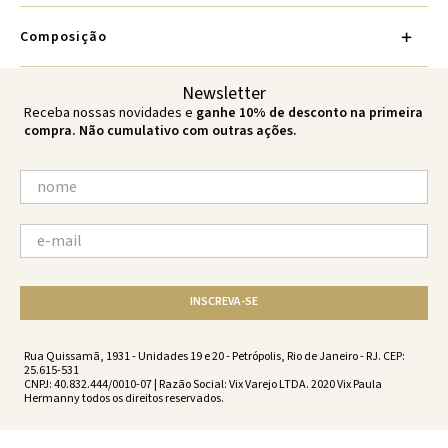
Composição
Newsletter
Receba nossas novidades e
ganhe 10% de desconto na primeira
compra. Não cumulativo com outras ações.
INSCREVA-SE
Rua Quissamã, 1931 - Unidades 19 e 20 - Petrópolis, Rio de Janeiro - RJ. CEP:
25.615-531
CNPJ: 40.832.444/0010-07 | Razão Social: Vix Varejo LTDA. 2020 Vix Paula
Hermanny todos os direitos reservados.