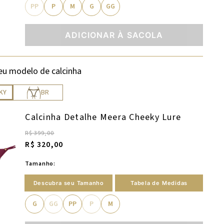
PP
P
M
G
GG
ADICIONAR À SACOLA
eu modelo de calcinha
KY
BR
Calcinha Detalhe Meera Cheeky Lure
R$ 399,00
R$ 320,00
Tamanho:
Descubra seu Tamanho
Tabela de Medidas
G
GG
PP
P
M