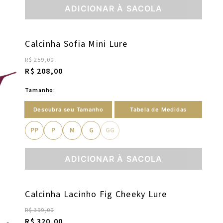
ADICIONAR À SACOLA
Calcinha Sofia Mini Lure
R$ 259,00
R$ 208,00
Tamanho:
Descubra seu Tamanho
Tabela de Medidas
PP
P
M
G
GG
ADICIONAR À SACOLA
Calcinha Lacinho Fig Cheeky Lure
R$ 399,00
R$ 320,00