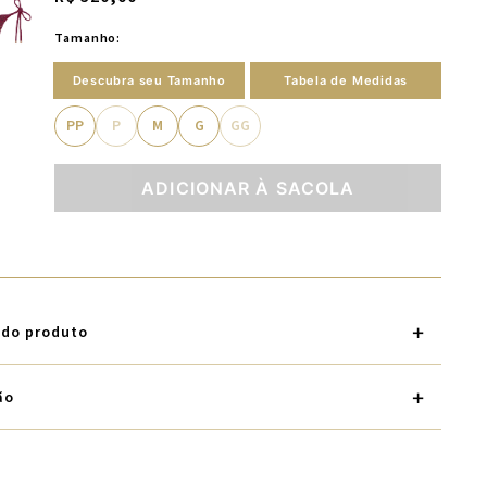
Tamanho:
Descubra seu Tamanho
Tabela de Medidas
PP
P
M
G
GG
ADICIONAR À SACOLA
 do produto
ão