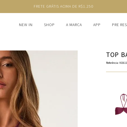
FRETE GRÁTIS ACIMA DE R$1.250
NEW IN
SHOP
A MARCA
APP
PRE RE
TOP B
Referência
:
VI261