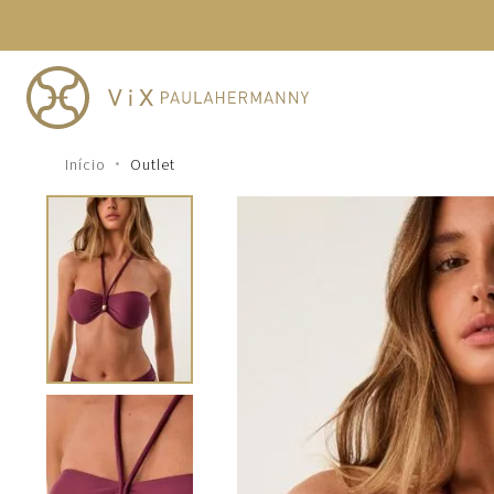
TERMOS MAIS BUSCADOS
1
º
cheeky
2
º
vestido
3
º
maio
Outlet
4
º
vestidos
5
º
biquini
6
º
vestido curto
7
º
calcinha
8
º
saida
9
º
top
10
º
top tri