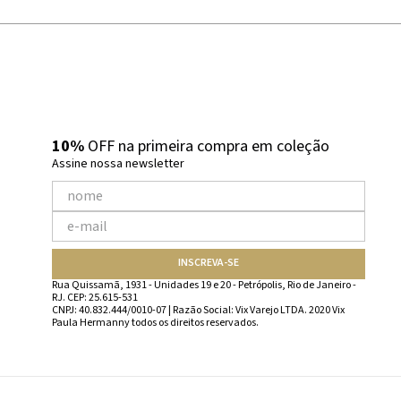
10%
OFF na primeira compra em coleção
Assine nossa newsletter
INSCREVA-SE
Rua Quissamã, 1931 - Unidades 19 e 20 - Petrópolis, Rio de Janeiro -
RJ. CEP: 25.615-531
CNPJ: 40.832.444/0010-07 | Razão Social: Vix Varejo LTDA. 2020 Vix
Paula Hermanny todos os direitos reservados.