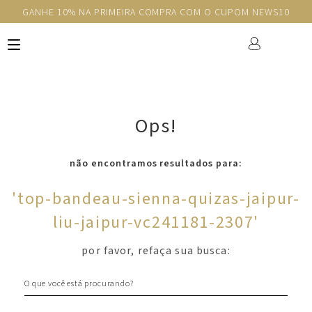
GANHE 10% NA PRIMEIRA COMPRA COM O CUPOM NEWS10
Ops!
não encontramos resultados para:
'
top-bandeau-sienna-quizas-jaipur-
liu-jaipur-vc241181-2307
'
por favor, refaça sua busca:
O que você está procurando?