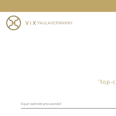
TERMOS MAIS BUSCADOS
1
º
cheeky
2
º
vestido
3
º
maio
4
º
biquini
5
º
calcinha
6
º
vestido curto
7
º
top
8
º
verde
'
top-c
9
º
saida
10
º
top tri
O que você está procurando?
TERMOS MAIS BUSCADOS