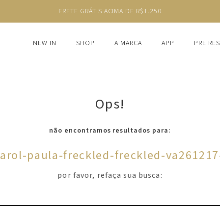
FRETE GRÁTIS ACIMA DE R$1.250
NEW IN
SHOP
A MARCA
APP
PRE RE
Ops!
não encontramos resultados para:
arol-paula-freckled-freckled-va26121
por favor, refaça sua busca: