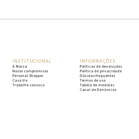
1
º
cheeky
2
º
vestido
3
º
maio
4
º
biquini
5
º
calcinha
INSTITUCIONAL
INFORMAÇÕES
6
º
vestido curto
A Marca
Políticas de devoluções
Nosso compromisso
Política de privacidade
7
º
top
Personal Shopper
Dúvidas frequentes
Casa Vix
Termos de uso
8
º
verde
Trabalhe conosco
Tabela de medidas
Canal de Denúncias
9
º
saida
10
º
top tri