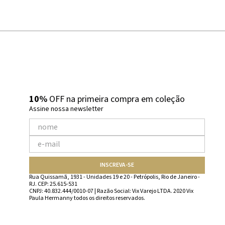
10%
OFF na primeira compra em coleção
Assine nossa newsletter
INSCREVA-SE
Rua Quissamã, 1931 - Unidades 19 e 20 - Petrópolis, Rio de Janeiro -
RJ. CEP: 25.615-531
CNPJ: 40.832.444/0010-07 | Razão Social: Vix Varejo LTDA. 2020 Vix
Paula Hermanny todos os direitos reservados.