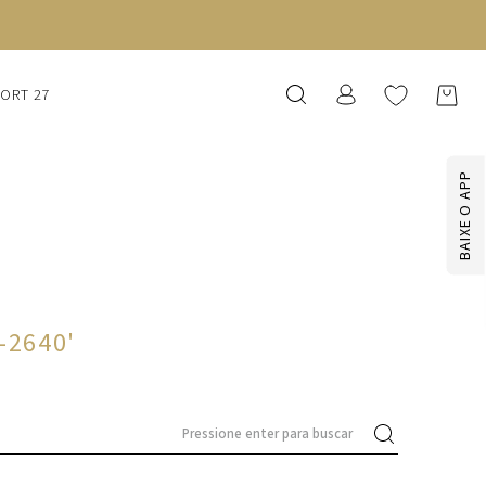
SORT 27
BAIXE O APP
7-2640
'