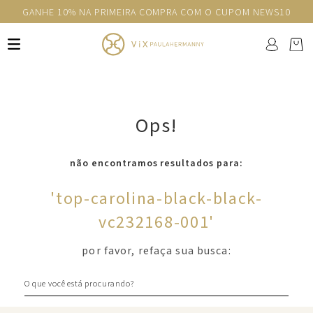
GANHE 10% NA PRIMEIRA COMPRA COM O CUPOM NEWS10
Ops!
não encontramos resultados para:
'
top-carolina-black-black-
vc232168-001
'
por favor, refaça sua busca:
O que você está procurando?