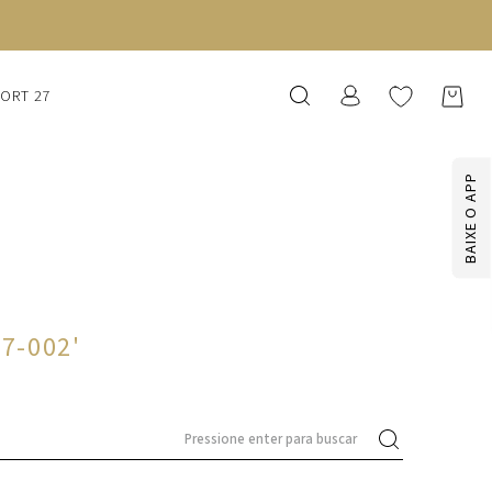
SORT 27
BAIXE O APP
27-002
'