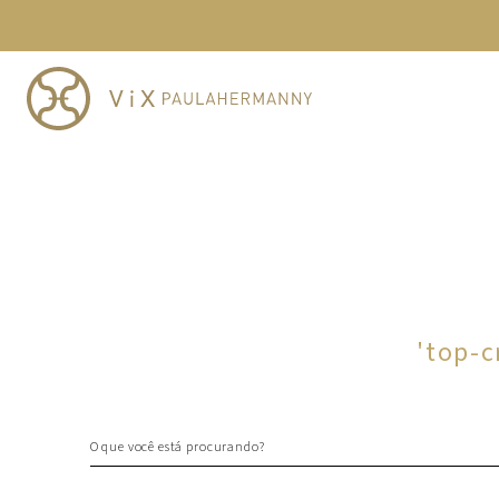
TERMOS MAIS BUSCADOS
1
º
cheeky
2
º
vestido
3
º
maio
4
º
biquini
5
º
vestido curto
6
º
calcinha
7
º
vestidos
8
º
saida
'
top-c
9
º
top
10
º
verde
O que você está procurando?
TERMOS MAIS BUSCADOS