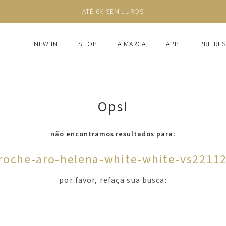
ATÉ 6X SEM JUROS
NEW IN
SHOP
A MARCA
APP
PRE RE
Ops!
não encontramos resultados para:
roche-aro-helena-white-white-vs2211
por favor, refaça sua busca: