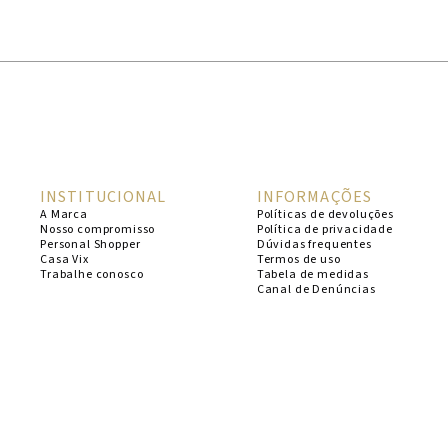
1
º
cheeky
2
º
vestido
3
º
maio
4
º
biquini
5
º
vestido curto
INSTITUCIONAL
INFORMAÇÕES
6
º
calcinha
A Marca
Políticas de devoluções
Nosso compromisso
Política de privacidade
7
º
vestidos
Personal Shopper
Dúvidas frequentes
Casa Vix
Termos de uso
8
º
saida
Trabalhe conosco
Tabela de medidas
Canal de Denúncias
9
º
top
10
º
verde