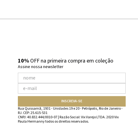
10%
OFF na primeira compra em coleção
Assine nossa newsletter
INSCREVA-SE
Rua Quissamã, 1931 - Unidades 19 e 20 - Petrópolis, Rio de Janeiro -
RJ. CEP: 25.615-531
CNPJ: 40.832.444/0010-07 | Razão Social: Vix Varejo LTDA. 2020 Vix
Paula Hermanny todos os direitos reservados.