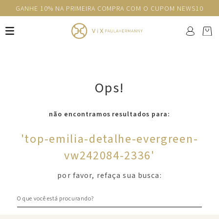
GANHE 10% NA PRIMEIRA COMPRA COM O CUPOM NEWS10
Ops!
não encontramos resultados para:
'
top-emilia-detalhe-evergreen-
vw242084-2336
'
por favor, refaça sua busca:
O que você está procurando?