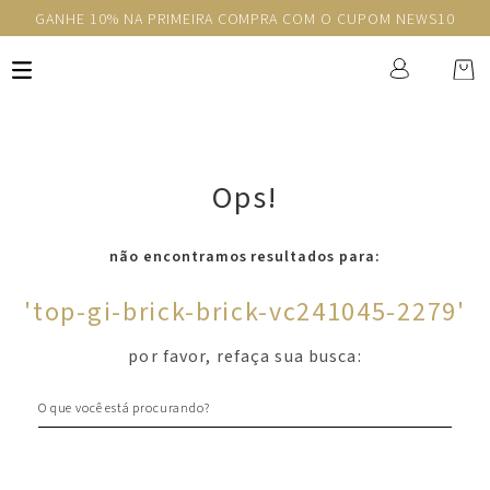
GANHE 10% NA PRIMEIRA COMPRA COM O CUPOM NEWS10
Ops!
não encontramos resultados para:
'
top-gi-brick-brick-vc241045-2279
'
por favor, refaça sua busca:
O que você está procurando?