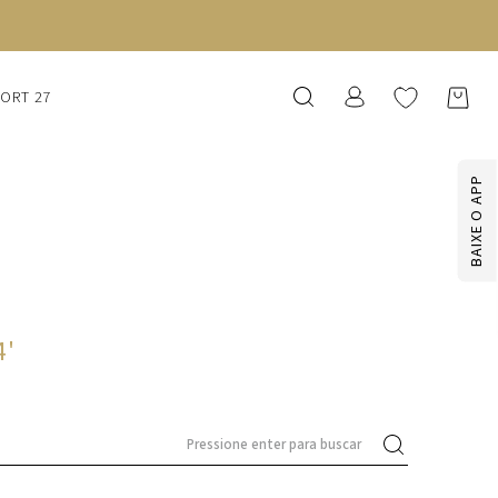
SORT 27
BAIXE O APP
4
'