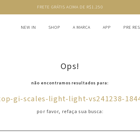
FRETE GRÁTIS ACIMA DE R$1.250
NEW IN
SHOP
A MARCA
APP
PRE RE
Ops!
não encontramos resultados para:
top-gi-scales-light-light-vs241238-184
por favor, refaça sua busca: