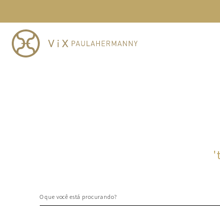
TERMOS MAIS BUSCADOS
1
º
cheeky
2
º
vestido
3
º
maio
4
º
biquini
5
º
calcinha
6
º
vestido curto
7
º
saida
8
º
verde
'
9
º
vestidos
10
º
top
O que você está procurando?
TERMOS MAIS BUSCADOS