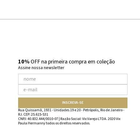
10%
OFF na primeira compra em coleção
Assine nossa newsletter
INSCREVA-SE
Rua Quissamã, 1931 - Unidades 19 e 20 - Petrópolis, Rio de Janeiro -
RJ. CEP: 25.615-531
CNPJ: 40.832.444/0010-07 | Razão Social: Vix Varejo LTDA. 2020 Vix
Paula Hermanny todos os direitos reservados.