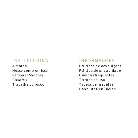
1
º
cheeky
2
º
vestido
3
º
maio
4
º
biquini
5
º
calcinha
INSTITUCIONAL
INFORMAÇÕES
6
º
vestido curto
A Marca
Políticas de devoluções
Nosso compromisso
Política de privacidade
7
º
saida
Personal Shopper
Dúvidas frequentes
Casa Vix
Termos de uso
8
º
verde
Trabalhe conosco
Tabela de medidas
Canal de Denúncias
9
º
vestidos
10
º
top