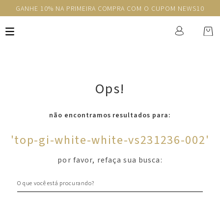
GANHE 10% NA PRIMEIRA COMPRA COM O CUPOM NEWS10
Ops!
não encontramos resultados para:
'
top-gi-white-white-vs231236-002
'
por favor, refaça sua busca:
O que você está procurando?
Newsletter