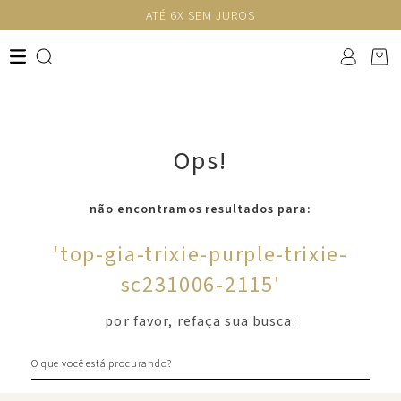
ATÉ 6X SEM JUROS
Ops!
não encontramos resultados para:
'
top-gia-trixie-purple-trixie-
sc231006-2115
'
por favor, refaça sua busca:
O que você está procurando?