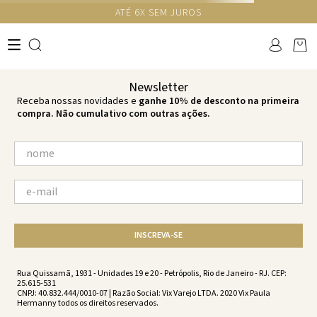
ATÉ 6X SEM JUROS
TERMOS MAIS BUSCADOS
1
º
cheeky
2
º
vestido
Newsletter
3
º
maio
Receba nossas novidades e
ganhe 10% de desconto na primeira
compra. Não cumulativo com outras ações.
4
º
vestidos
5
º
biquini
6
º
vestido curto
7
º
calcinha
8
º
saida
INSCREVA-SE
9
º
top
10
º
top tri
Rua Quissamã, 1931 - Unidades 19 e 20 - Petrópolis, Rio de Janeiro - RJ. CEP:
25.615-531
CNPJ: 40.832.444/0010-07 | Razão Social: Vix Varejo LTDA. 2020 Vix Paula
Hermanny todos os direitos reservados.