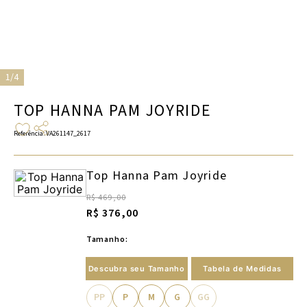
1/4
TOP HANNA PAM JOYRIDE
Referência
:
VA261147_2617
Top Hanna Pam Joyride
R$ 469,00
R$ 376,00
Tamanho:
Descubra seu Tamanho
Tabela de Medidas
PP
P
M
G
GG