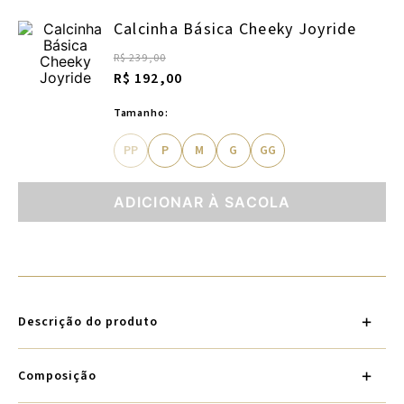
Calcinha Básica Cheeky Joyride
R$ 239,00
R$ 192,00
Tamanho:
PP
P
M
G
GG
ADICIONAR À SACOLA
Descrição do produto
Composição