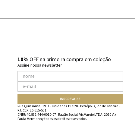
10%
OFF na primeira compra em coleção
Assine nossa newsletter
INSCREVA-SE
Rua Quissamã, 1931 - Unidades 19 e 20 - Petrópolis, Rio de Janeiro -
RJ. CEP: 25.615-531
CNPJ: 40.832.444/0010-07 | Razão Social: Vix Varejo LTDA. 2020 Vix
Paula Hermanny todos os direitos reservados.