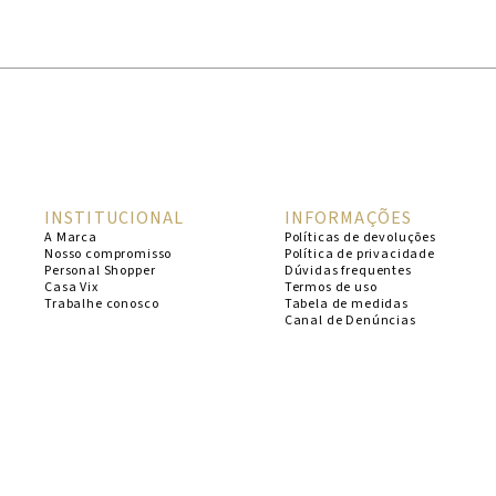
1
º
cheeky
2
º
vestido
3
º
maio
4
º
vestidos
5
º
biquini
INSTITUCIONAL
INFORMAÇÕES
6
º
vestido curto
A Marca
Políticas de devoluções
Nosso compromisso
Política de privacidade
7
º
calcinha
Personal Shopper
Dúvidas frequentes
Casa Vix
Termos de uso
8
º
saida
Trabalhe conosco
Tabela de medidas
Canal de Denúncias
9
º
top
10
º
top tri