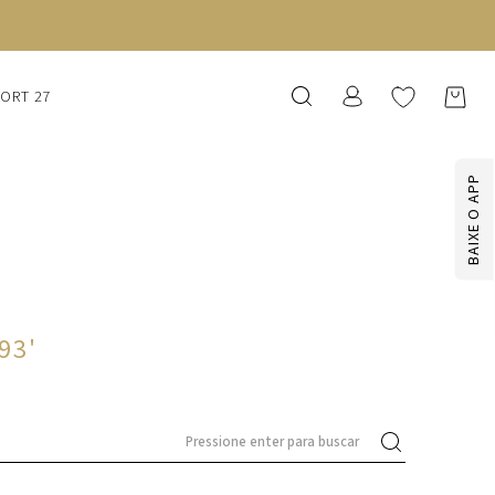
SORT 27
BAIXE O APP
093
'