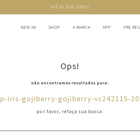
ATÉ 6X SEM JUROS
NEW IN
SHOP
A MARCA
APP
PRE RE
Ops!
não encontramos resultados para:
p-iris-gojiberry-gojiberry-vc242115-2
por favor, refaça sua busca: