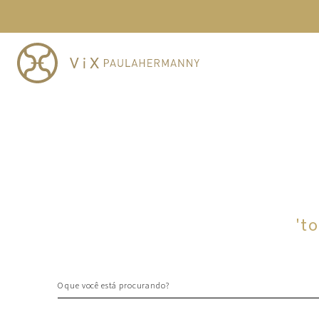
TERMOS MAIS BUSCADOS
1
º
cheeky
2
º
vestido
3
º
maio
4
º
vestidos
5
º
biquini
6
º
vestido curto
7
º
calcinha
8
º
saida
'
to
9
º
top
10
º
top tri
O que você está procurando?
TERMOS MAIS BUSCADOS