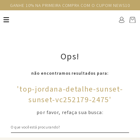
GANHE 10% NA PRIMEIRA COMPRA COM O CUPOM NEWS10
Ops!
não encontramos resultados para:
'
top-jordana-detalhe-sunset-
sunset-vc252179-2475
'
por favor, refaça sua busca:
O que você está procurando?