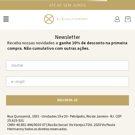
ATÉ 6X SEM JUROS
TERMOS MAIS BUSCADOS
1
º
cheeky
2
º
vestido
Newsletter
3
º
maio
Receba nossas novidades e
ganhe 10% de desconto na primeira
compra. Não cumulativo com outras ações.
4
º
biquini
5
º
calcinha
6
º
vestido curto
7
º
top
8
º
verde
INSCREVA-SE
9
º
saida
10
º
top tri
Rua Quissamã, 1931 - Unidades 19 e 20 - Petrópolis, Rio de Janeiro - RJ. CEP:
25.615-531
CNPJ: 40.832.444/0010-07 | Razão Social: Vix Varejo LTDA. 2020 Vix Paula
Hermanny todos os direitos reservados.