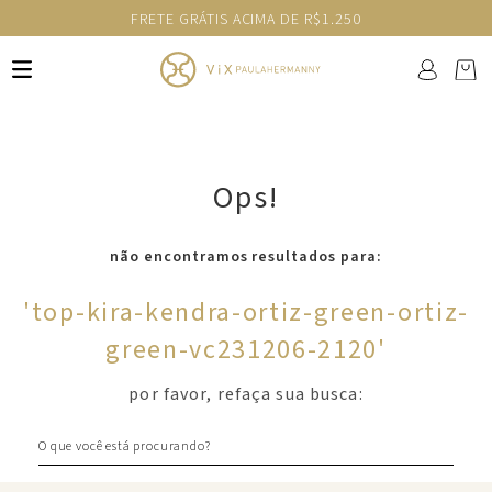
FRETE GRÁTIS ACIMA DE R$1.250
Ops!
não encontramos resultados para:
'
top-kira-kendra-ortiz-green-ortiz-
green-vc231206-2120
'
por favor, refaça sua busca:
O que você está procurando?