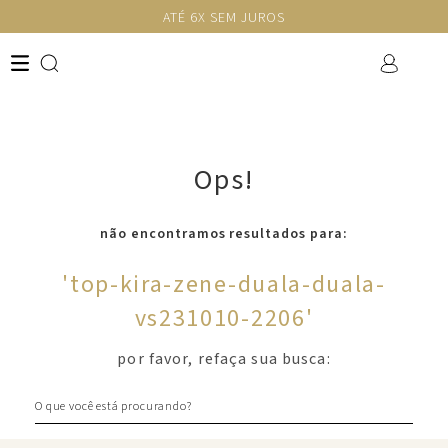
ATÉ 6X SEM JUROS
Ops!
não encontramos resultados para:
'
top-kira-zene-duala-duala-
vs231010-2206
'
por favor, refaça sua busca:
O que você está procurando?