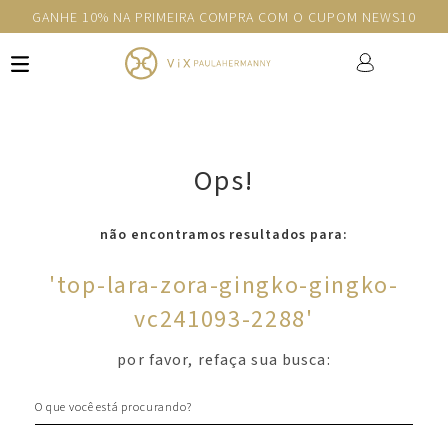
GANHE 10% NA PRIMEIRA COMPRA COM O CUPOM NEWS10
Ops!
não encontramos resultados para:
'
top-lara-zora-gingko-gingko-
vc241093-2288
'
por favor, refaça sua busca:
O que você está procurando?