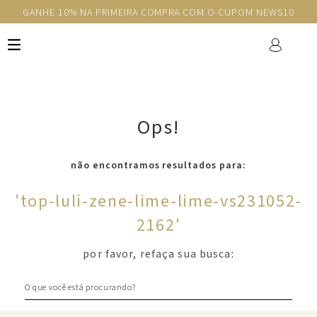
GANHE 10% NA PRIMEIRA COMPRA COM O CUPOM NEWS10
Ops!
não encontramos resultados para:
'
top-luli-zene-lime-lime-vs231052-
2162
'
por favor, refaça sua busca:
O que você está procurando?