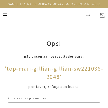
GANHE 10% NA PRIMEIRA COMPRA COM O CUPOM NEWS10
Ops!
não encontramos resultados para:
'
top-mari-gillian-gillian-sw221038-
2048
'
por favor, refaça sua busca:
O que você está procurando?