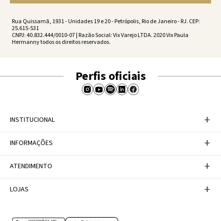
Rua Quissamã, 1931 - Unidades 19 e 20 - Petrópolis, Rio de Janeiro - RJ. CEP:
25.615-531
CNPJ: 40.832.444/0010-07 | Razão Social: Vix Varejo LTDA. 2020 Vix Paula
Hermanny todos os direitos reservados.
Perfis oficiais
+
INSTITUCIONAL
Baixe nosso APP
+
INFORMAÇÕES
A Marca
Nosso compromisso
Casa Vix
Políticas de Devoluções
+
ATENDIMENTO
Trabalhe conosco
Política de Privacidade
Dúvidas Frequentes
Termos de Uso
Fale conosco
+
LOJAS
Tabela de Medidas
Personal Shopper
Canal de Denúncias
Central de atendimento
Confira nossos endereços
Internacional
Multimarcas