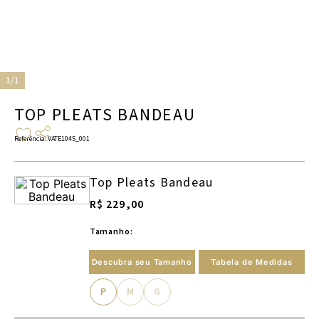
1/1
TOP PLEATS BANDEAU
Referência
:
VATE1045_001
Top Pleats Bandeau
R$ 229,00
Tamanho:
Descubra seu Tamanho
Tabela de Medidas
P
M
G