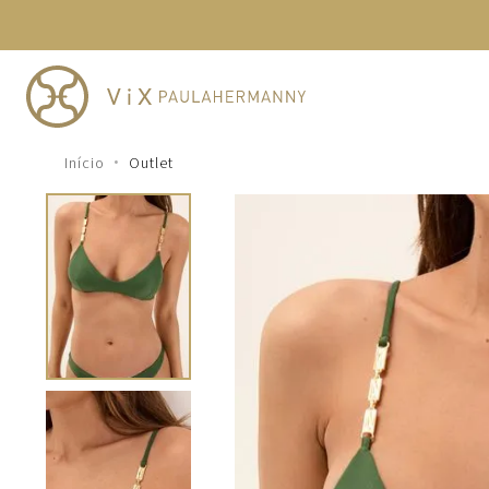
TERMOS MAIS BUSCADOS
1
º
cheeky
2
º
vestido
3
º
maio
Outlet
4
º
vestidos
5
º
biquini
6
º
vestido curto
7
º
calcinha
8
º
saida
9
º
top
10
º
top tri