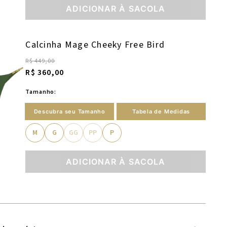
ADICIONAR À SACOLA
Calcinha Mage Cheeky Free Bird
R$ 449,00
R$ 360,00
Tamanho:
Descubra seu Tamanho
Tabela de Medidas
M
G
GG
PP
P
ADICIONAR À SACOLA