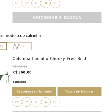
GG
PP
P
M
G
ADICIONAR À SACOLA
eu modelo de calcinha
KY
BR
Calcinha Lacinho Cheeky Free Bird
R$ 449,00
R$ 360,00
Tamanho:
Descubra seu Tamanho
Tabela de Medidas
PP
P
M
G
GG