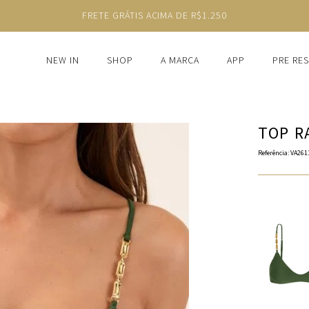
FRETE GRÁTIS ACIMA DE R$1.250
NEW IN
SHOP
A MARCA
APP
PRE RE
TOP R
Referência
:
VA261