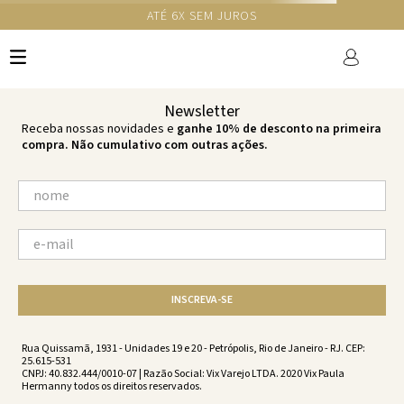
GANHE 10% NA PRIMEIRA COMPRA COM O CUPOM NEWS10
Ops!
não encontramos resultados para:
'
top-renda-black-black-vs232047-
001
'
por favor, refaça sua busca:
O que você está procurando?