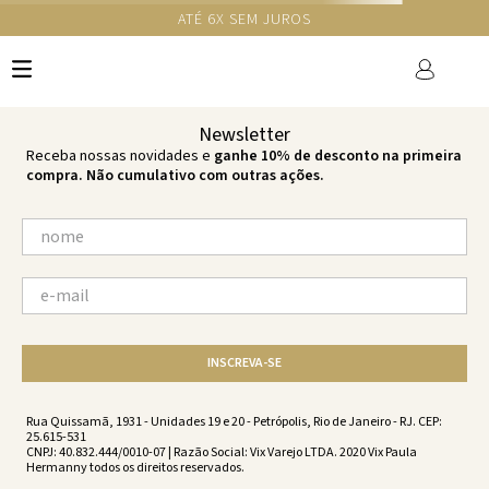
GANHE 10% NA PRIMEIRA COMPRA COM O CUPOM NEWS10
Ops!
não encontramos resultados para:
'
top-rita-off-white-off-white-
vc232111-003
'
por favor, refaça sua busca:
O que você está procurando?