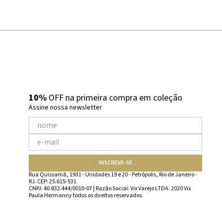
10%
OFF na primeira compra em coleção
Assine nossa newsletter
INSCREVA-SE
Rua Quissamã, 1931 - Unidades 19 e 20 - Petrópolis, Rio de Janeiro -
RJ. CEP: 25.615-531
CNPJ: 40.832.444/0010-07 | Razão Social: Vix Varejo LTDA. 2020 Vix
Paula Hermanny todos os direitos reservados.