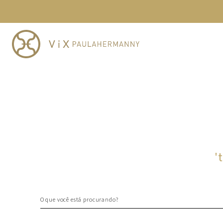
TERMOS MAIS BUSCADOS
1
º
cheeky
2
º
vestido
3
º
maio
4
º
biquini
5
º
calcinha
6
º
vestido curto
7
º
saida
8
º
verde
'
9
º
vestidos
10
º
top
O que você está procurando?
TERMOS MAIS BUSCADOS