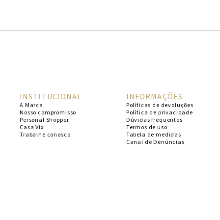
1
º
cheeky
2
º
vestido
3
º
maio
4
º
biquini
5
º
calcinha
INSTITUCIONAL
INFORMAÇÕES
6
º
vestido curto
A Marca
Políticas de devoluções
Nosso compromisso
Política de privacidade
7
º
saida
Personal Shopper
Dúvidas frequentes
Casa Vix
Termos de uso
8
º
verde
Trabalhe conosco
Tabela de medidas
Canal de Denúncias
9
º
vestidos
10
º
top