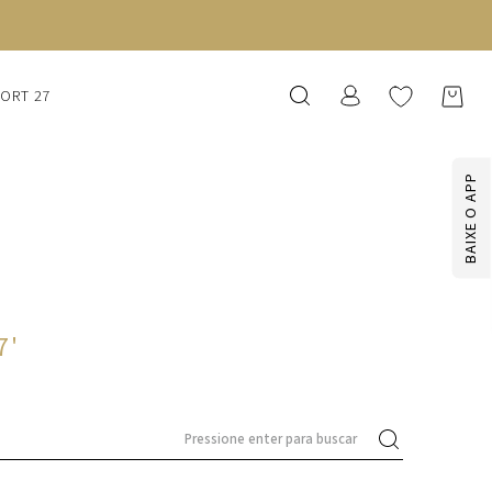
SORT 27
BAIXE O APP
7
'