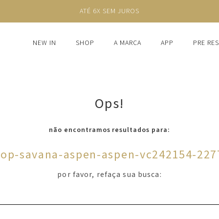
ATÉ 6X SEM JUROS
NEW IN
SHOP
A MARCA
APP
PRE RE
Ops!
não encontramos resultados para:
top-savana-aspen-aspen-vc242154-227
por favor, refaça sua busca: